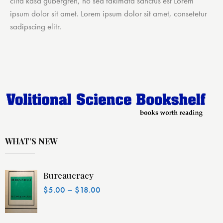
clita kasd gubergren, no sea takimata sanctus est Lorem
ipsum dolor sit amet. Lorem ipsum dolor sit amet, consetetur
sadipscing elitr.
WHAT’S NEW
Bureaucracy
–
$
5.00
$
18.00